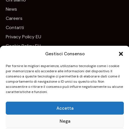
News
Careers
Contatti
Privacy Policy EU
Cookie Policy EU
Gestisci Consenso
Newsletter
Per fornire le migliori esperienze, utilizziamo tecnologie come i cookie
per memorizzare e/o accedere alle informazioni del dispositivo. Il
Iscrivim
consenso a queste tecnologie ci permetterà di elaborare dati come il
comportamento di navigazione o ID unici su questo sito. Non
Acconsento all’uso dei miei dati personali per essere
acconsentire o ritirare il consenso può influire negativamente su alcune
aggiornato sui nuovi arrivi, sui prodotti in esclusiva e per
caratteristiche e funzioni.
essere contattato nell’ambito delle iniziative di marketing
profilato correlate ai servizi offerti da Keyoneconsulting.it.
Accetta
Per maggiori informazioni consulta la
Privacy Policy
.
Nega