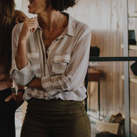
Newsletter
Iscrivimi!
Acconsento all’uso dei miei dati
personali per essere aggiornato
sui nuovi arrivi, sui prodotti in
esclusiva e per essere contattato