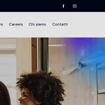
ws
Careers
Chi siamo
Contatti
mo
Divisioni
Testimonianze
News
Contatti