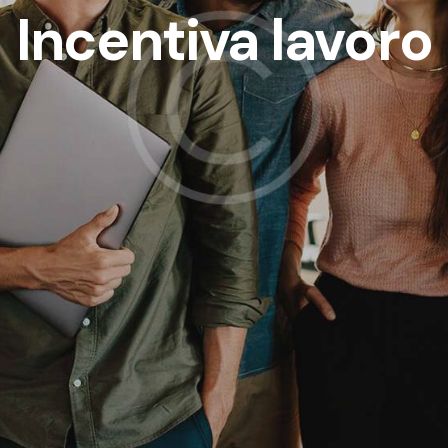
Incentiva lavoro
Genere
io
Collegamenti
e Consulting S.r.l.
Home
i:
Via G. Porzio, 4 –
Servizi
o Direzionale Is. E2, Napoli,
0143
Chi siamo
Impact Hub Bari in via
News
 c/o Fiera del