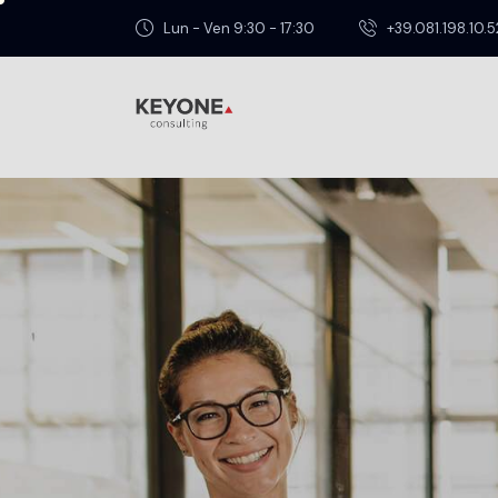
Lun - Ven 9:30 - 17:30
+39.081.198.10.5
BONUS E INCENTIVI
,
INCENTIVA LAVORO
Ottobre 8, 2025
Autoimpiego Centro-No