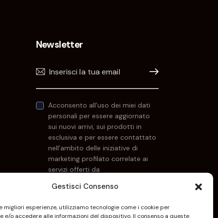
Newsletter
Iscrivimi!
Acconsento all’uso dei miei dati
personali per essere aggiornato
sui nuovi arrivi, sui prodotti in
esclusiva e per essere contattato
nell’ambito delle iniziative di
marketing profilato correlate ai
servizi offerti da
Keyoneconsulting.it. Per maggiori
Gestisci Consenso
informazioni consulta la
Privacy Policy
.
le migliori esperienze, utilizziamo tecnologie come i cookie per
 e/o accedere alle informazioni del dispositivo. Il consenso a queste