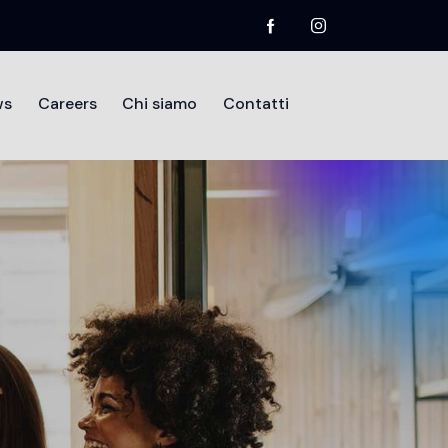
ws
Careers
Chi siamo
Contatti
mo
Divisioni
Testimonianze
News
Contatti
NUS E INCENTIVI
,
DIGITALIZZAZIONE PMI
,
CERCA E SVILUPPO
zo 28, 2025