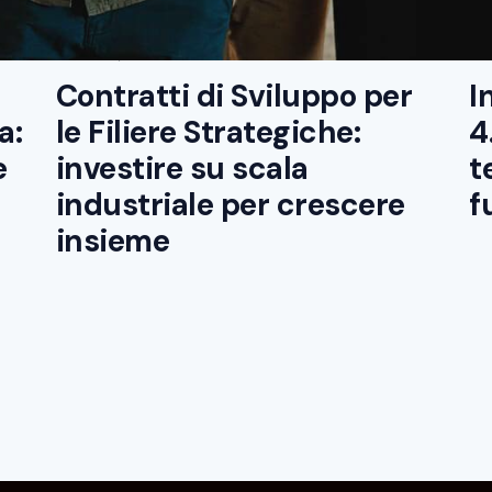
BONUS E INCENTIVI
,
DIGITALIZZAZIONE PMI
,
BO
RICERCA E SVILUPPO
RI
Marzo 28, 2025
Mar
Contratti di Sviluppo per
I
a:
le Filiere Strategiche:
4
e
investire su scala
t
industriale per crescere
f
insieme