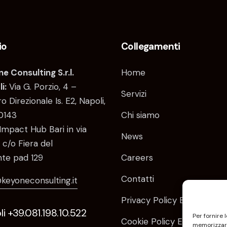
io
Collegamenti
e Consulting S.r.l.
Home
i:
Via G. Porzio, 4 –
Servizi
o Direzionale Is. E2, Napoli,
0143
Chi siamo
Impact Hub Bari in via
News
 c/o Fiera del
te pad 129
Careers
Contatti
keyoneconsulting.it
Privacy Policy EU
i +39.081.198.10.522
Per fornire 
Cookie Policy EU
memorizzare