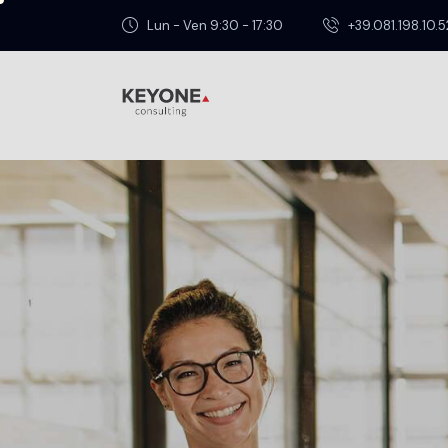
Lun - Ven 9:30 - 17:30
+39.081.198.10.5
BONUS E INCENTIVI
,
DIGITALIZZAZIONE PMI
,
GREEN
Dicembre 9, 2025