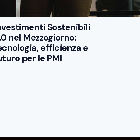
NUS E INCENTIVI
,
DIGITALIZZAZIONE PMI
,
CERCA E SVILUPPO
zo 28, 2025
nvestimenti Sostenibili
.0 nel Mezzogiorno:
ecnologia, efficienza e
uturo per le PMI