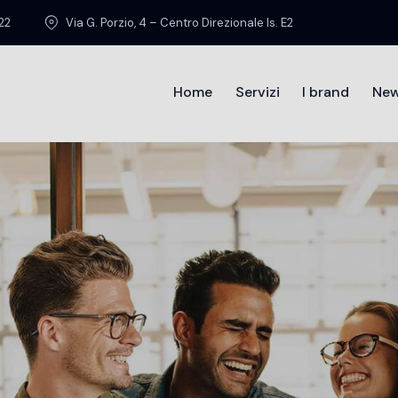
22
Via G. Porzio, 4 – Centro Direzionale Is. E2
Home
Servizi
I brand
Ne
Home
Chi sia
BONUS E INCENTIVI
,
DIGITALIZZAZIONE PMI
,
RICERCA E SVILUPPO
BO
Marzo 28, 2025
RI
Mar
Innovazione e