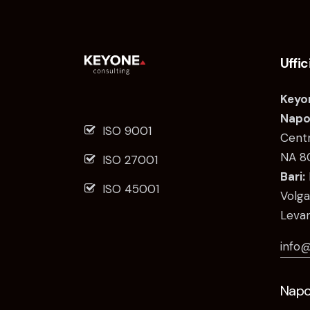
Uffic
Keyon
Napol
ISO 9001
Centr
NA 8
ISO 27001
Bari:
ISO 45001
Volga
Levan
info@
Napol