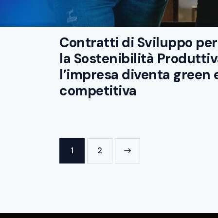
BONUS E INCENTIVI
,
DIGITALIZZAZIONE PMI
,
RICERCA E SVILUPPO
Marzo 28, 2025
Contratti di Sviluppo per
la Sostenibilità Produttiv
l’impresa diventa green 
competitiva
1
>
2