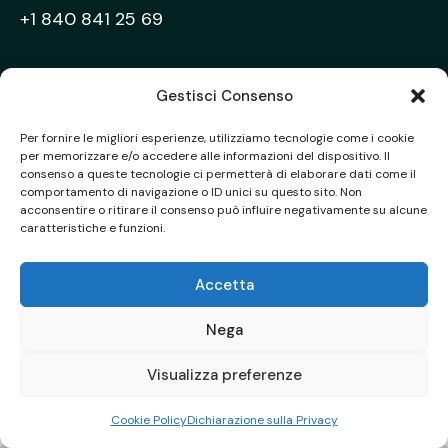
+1 840 841 25 69
Gestisci Consenso
Home
Chi siamo
Servizi
Per fornire le migliori esperienze, utilizziamo tecnologie come i cookie
per memorizzare e/o accedere alle informazioni del dispositivo. Il
AncoraThemes
© {{Y}}. All Rights Reserved.
consenso a queste tecnologie ci permetterà di elaborare dati come il
comportamento di navigazione o ID unici su questo sito. Non
acconsentire o ritirare il consenso può influire negativamente su alcune
caratteristiche e funzioni.
Accetta
Nega
Visualizza preferenze
Cookie Policy
Dichiarazione sulla Privacy