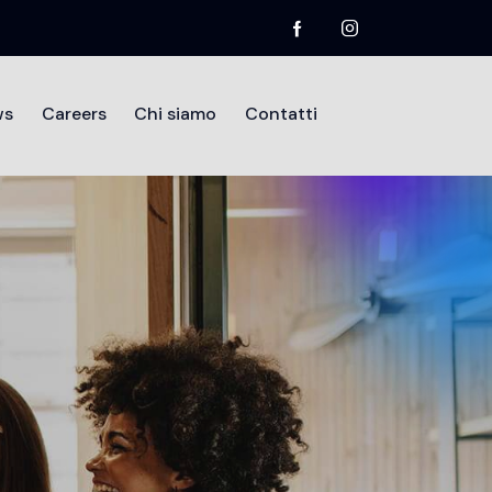
ws
Careers
Chi siamo
Contatti
mo
Divisioni
Testimonianze
News
Contatti