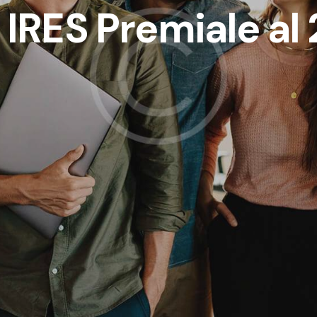
: IRES Premiale al
io
Collegamenti
e Consulting S.r.l.
Home
i:
Via G. Porzio, 4 –
Servizi
o Direzionale Is. E2, Napoli,
0143
Chi siamo
Impact Hub Bari in via
News
 c/o Fiera del
te pad 129
Careers