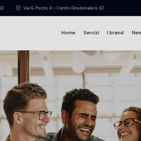
22
Via G. Porzio, 4 – Centro Direzionale Is. E2
Home
Servizi
I brand
Ne
Home
Chi sia