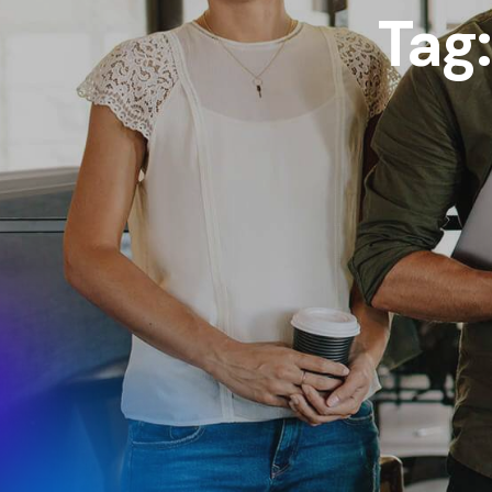
Tag
Uffic
Keyon
Napol
ISO 9001
Centr
NA 8
ISO 27001
Bari:
ISO 45001
Volga
Levan