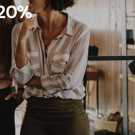
 20%
Newsletter
Iscrivimi!
Acconsento all’uso dei miei dati
personali per essere aggiornato
sui nuovi arrivi, sui prodotti in
esclusiva e per essere contattato
nell’ambito delle iniziative di
marketing profilato correlate ai