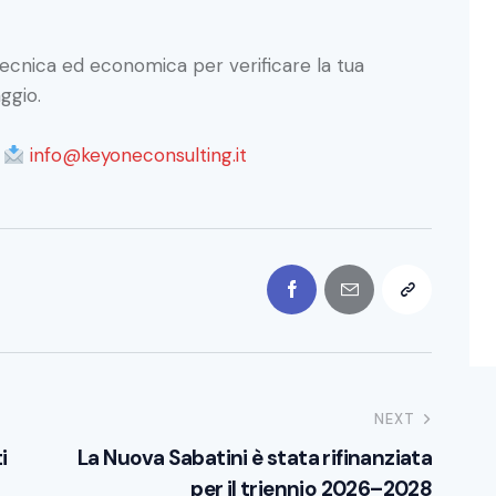
 tecnica ed economica per verificare la tua
ggio.
a
info@keyoneconsulting.it
NEXT
i
La Nuova Sabatini è stata rifinanziata
per il triennio 2026–2028