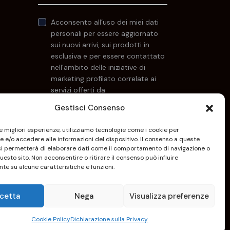
Acconsento all’uso dei miei dati
personali per essere aggiornato
sui nuovi arrivi, sui prodotti in
esclusiva e per essere contattato
nell’ambito delle iniziative di
marketing profilato correlate ai
servizi offerti da
Keyoneconsulting.it. Per maggiori
Gestisci Consenso
informazioni consulta la
Privacy Policy
.
le migliori esperienze, utilizziamo tecnologie come i cookie per
 e/o accedere alle informazioni del dispositivo. Il consenso a queste
ci permetterà di elaborare dati come il comportamento di navigazione o
questo sito. Non acconsentire o ritirare il consenso può influire
te su alcune caratteristiche e funzioni.
cetta
Nega
Visualizza preferenze
nicazione
Delfiadv.it
Cookie Policy
Dichiarazione sulla Privacy