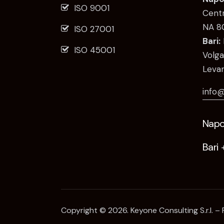
ISO 9001
Centr
NA 8
ISO 27001
Bari:
ISO 45001
Volga
Levan
info@
Napol
Bari
Copyright © 2026. Keyone Consulting S.r.l. – 