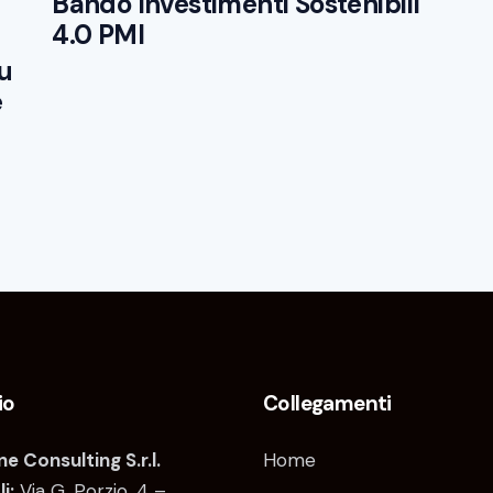
Bando Investimenti Sostenibili
4.0 PMI
su
e
io
Collegamenti
e Consulting S.r.l.
Home
i:
Via G. Porzio, 4 –