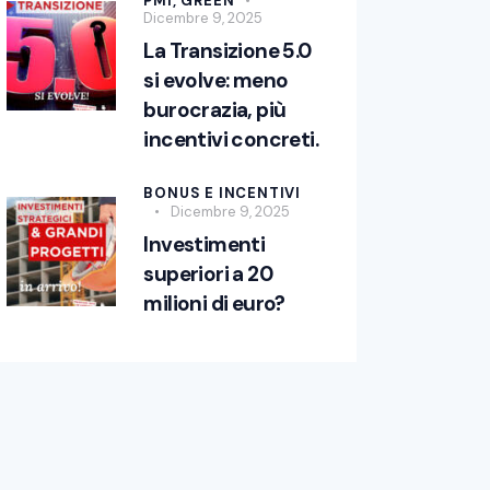
PMI,
GREEN
Dicembre 9, 2025
La Transizione 5.0
si evolve: meno
burocrazia, più
incentivi concreti.
BONUS E INCENTIVI
Dicembre 9, 2025
Investimenti
superiori a 20
milioni di euro?