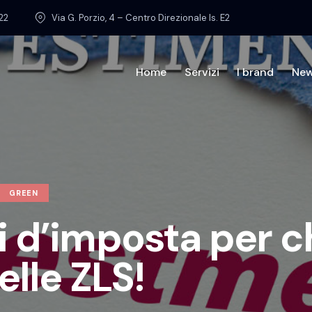
22
Via G. Porzio, 4 – Centro Direzionale Is. E2
Home
Servizi
I brand
Ne
Home
Chi sia
GREEN
i d’imposta per c
elle ZLS!