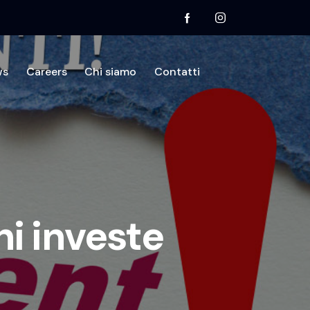
ws
Careers
Chi siamo
Contatti
mo
Divisioni
Testimonianze
News
Contatti
hi investe