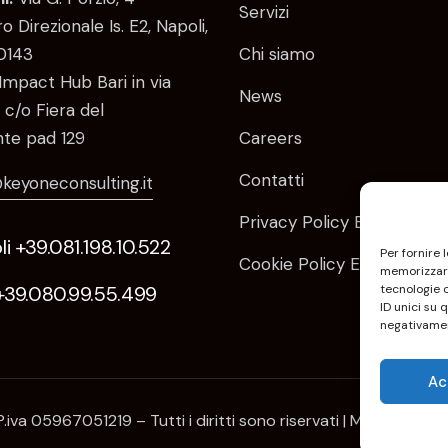
Servizi
o Direzionale Is. E2, Napoli,
0143
Chi siamo
Impact Hub Bari in via
News
 c/o Fiera del
te pad 129
Careers
Contatti
keyoneconsulting.it
Privacy Policy EU
i +39.081.198.10.522
Per fornire 
Cookie Policy EU
memorizzare
tecnologie 
 +39.080.99.55.499
ID unici su 
negativamen
Ac
P.iva 05967051219 – Tutti i diritti sono riservati | Mkt e comu