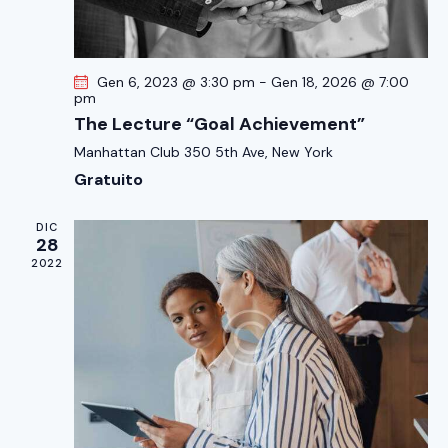
a
c
a
d
a
v
a
i
e
t
Gen 6, 2023 @ 3:30 pm
-
Gen 18, 2026 @ 7:00
g
v
pm
a
a
i
The Lecture “Goal Achievement”
.
z
s
Manhattan Club
350 5th Ave, New York
i
t
Gratuito
o
e
n
N
DIC
e
28
a
2022
v
i
g
a
z
i
o