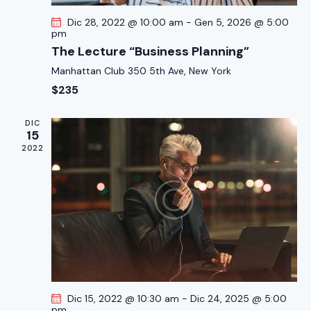
n
Dic 28, 2022 @ 10:00 am
-
Gen 5, 2026 @ 5:00
e
pm
The Lecture “Business Planning”
Manhattan Club
350 5th Ave, New York
$235
DIC
15
2022
Dic 15, 2022 @ 10:30 am
-
Dic 24, 2025 @ 5:00
pm