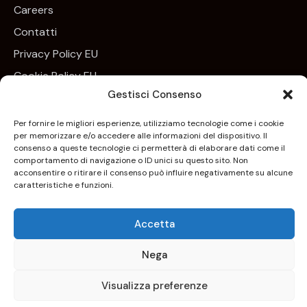
Careers
Contatti
Privacy Policy EU
Cookie Policy EU
Gestisci Consenso
Newsletter
Per fornire le migliori esperienze, utilizziamo tecnologie come i cookie
per memorizzare e/o accedere alle informazioni del dispositivo. Il
Iscrivim
consenso a queste tecnologie ci permetterà di elaborare dati come il
comportamento di navigazione o ID unici su questo sito. Non
Acconsento all’uso dei miei dati personali per essere
acconsentire o ritirare il consenso può influire negativamente su alcune
aggiornato sui nuovi arrivi, sui prodotti in esclusiva e per
caratteristiche e funzioni.
essere contattato nell’ambito delle iniziative di marketing
profilato correlate ai servizi offerti da Keyoneconsulting.it.
Accetta
Per maggiori informazioni consulta la
Privacy Policy
.
Nega
Copyright © 2026. Keyone Consulting S.r.l. – P.iva
Visualizza preferenze
05967051219 – Tutti i diritti sono riservati | Mkt e